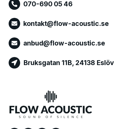
070-690 05 46

kontakt@flow-acoustic.se

anbud@flow-acoustic.se

Bruksgatan 11B, 24138 Eslöv
