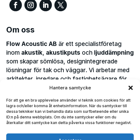
Om oss
Flow Acoustic AB
är ett specialistföretag
inom
akustik
,
akustikputs
och
ljuddämpning
som skapar sömlösa, designintegrerade
lösningar för tak och väggar. Vi arbetar med
arkitekter, inredare och fastighetsägare för
att skapa estetiska miljöer med hög
Hantera samtycke
ljudkomfort – i både nyproduktion och
För att ge en bra upplevelse använder vi teknik som cookies för att
renovering.
lagra och/eller komma åt enhetsinformation. När du samtycker till
dessa tekniker kan vi behandla data som surfbeteende eller unika
ID:n på denna webbplats. Om du inte samtycker eller om du
återkallar ditt samtycke kan detta påverka vissa funktioner negativt.
Öppettider
Mån – Fred: 07.00 – 16.00