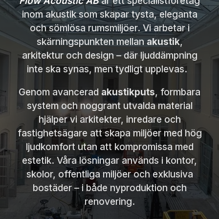
Flow Acoustic AB
är ett specialistföretag
inom akustik som skapar tysta, eleganta
och sömlösa rumsmiljöer. Vi arbetar i
skärningspunkten mellan
akustik
,
arkitektur och design – där ljuddämpning
inte ska synas, men tydligt upplevas.
Genom avancerad
akustikputs
, formbara
system och noggrant utvalda material
hjälper vi arkitekter, inredare och
fastighetsägare att skapa miljöer med hög
ljudkomfort utan att kompromissa med
estetik. Våra lösningar används i kontor,
skolor, offentliga miljöer och exklusiva
bostäder – i både nyproduktion och
renovering.