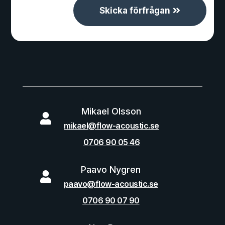
Skicka förfrågan
Mikael Olsson

mikael@flow-acoustic.se
0706 90 05 46
Paavo Nygren

paavo@flow-acoustic.se
0706 90 07 90