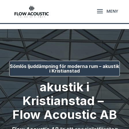
\n
\n
Sömlös ljuddämpning för moderna rum – akustik
i Kristianstad
akustik i
Kristianstad –
Flow Acoustic AB