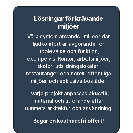
Lösningar för krävande
miljöer
Våra system används i miljöer där
ljudkomfort är avgörande för
upplevelse och funktion,
exempelvis:
Kontor, arbetsmiljöer,
s
kolor, utbildningslokaler,
r
estauranger och hotell, o
ffentliga
miljöer och e
xklusiva bostäder
I varje projekt anpassas
akustik
,
material och utförande efter
rummets arkitektur och användning.
Begär en kostnadsfri offert!